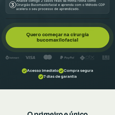
Analise comigo 2 casos reais da minha rotina como
Cirurgião Bucomaxilofacial e aprenda com o Método CDP
acelera o seu processo de aprendizado.
ASSISTA À AULA
Quero começar na cirurgia
bucomaxilofacial
Acesso Imediato
Compra segura
7 dias de garantia
O primeiro e único