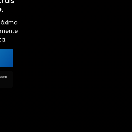
tras
.
máximo
almente
ta.
s com