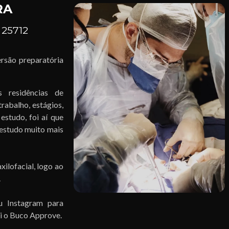
RA
 25712
rsão preparatória
 residências de
trabalho, estágios,
estudo, foi aí que
 estudo muito mais
ilofacial, logo ao
.
u Instagram para
ei o Buco Approve.