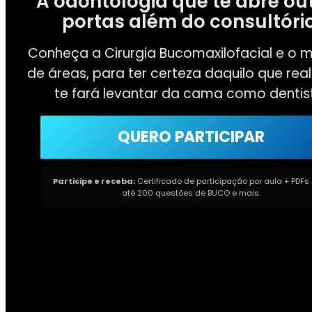
A odontologia que te abre ou
portas além do consultório
Conheça a Cirurgia Bucomaxilofacial e o 
de áreas, para ter certeza daquilo que re
te fará levantar da cama como dentis
QUERO PARTICIPAR
Participe e receba:
Certificado de participação por aula + PDF
até 200 questões de BUCO e mais.