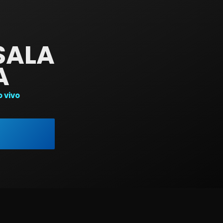
SALA
A
 vivo