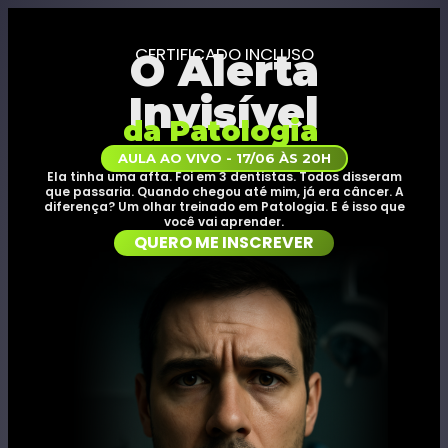
CERTIFICADO INCLUSO
O Alerta
Invisível
da Patologia
AULA AO VIVO - 17/06 ÀS 20H
Ela tinha uma afta. Foi em 3 dentistas. Todos disseram
que passaria. Quando chegou até mim, já era câncer. A
diferença? Um olhar treinado em Patologia. E é isso que
você vai aprender.
QUERO ME INSCREVER